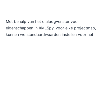
Met behulp van het dialoogvenster voor
eigenschappen in XMLSpy, voor elke projectmap,
kunnen we standaardwaarden instellen voor het
toewijzen van een XML-schema voor validatie, de
XSL-transformatie en de bestemming van de uitvoer.
Nu kunnen we de invoermap selecteren in het
hulpmiddelvenster van XMLSpy en alle bestanden in
die map transformeren met de sneltoets F10. Toen
we oorspronkelijk de XML-schema-elementen in
DiffDog definieerden, lieten we het publicatie-
element aan de linkerkant onverbonden, omdat het