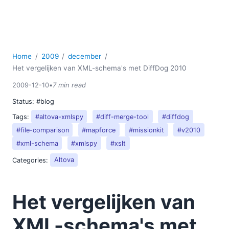
Home
2009
december
Het vergelijken van XML-schema's met DiffDog 2010
2009-12-10
•
7 min read
Status:
#blog
Tags:
#altova-xmlspy
#diff-merge-tool
#diffdog
#file-comparison
#mapforce
#missionkit
#v2010
#xml-schema
#xmlspy
#xslt
Categories:
Altova
Het vergelijken van
XML-schema's met