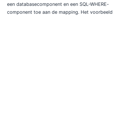
een databasecomponent en een SQL-WHERE-
component toe aan de mapping. Het voorbeeld
DB_PhoneList.mfd illustreert deze strategie.
Als u geen database kunt gebruiken en het aantal
gegevens niet erg groot is, kunt u ook een ander
component gebruiken, bijvoorbeeld XML of CSV, en
een filtercomponent, zoals te zien is in het
voorbeeld CompletePO.mfd. Echter, deze oplossing
kan tijdens de uitvoering langzamer zijn dan het
gebruik van een database met een WHERE-clausule.
Voor bepaalde vereisten kunt u zelfs een
webservice aanroepen om waarden op te zoeken.
De voorbeelden BookISBNConvertWS.mfd en
CurrencyConverter.mfd illustreren het gebruik van
een webservice voor het opzoeken van informatie.