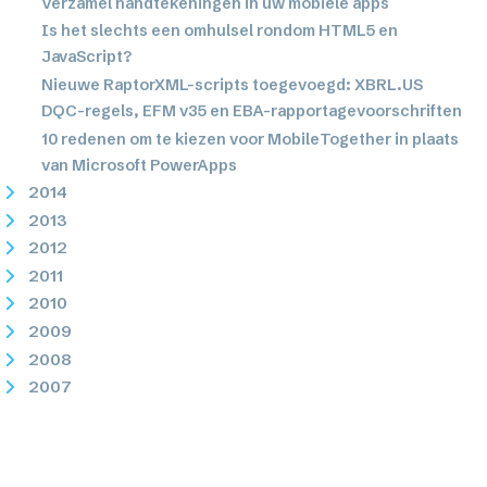
Verzamel handtekeningen in uw mobiele apps
Is het slechts een omhulsel rondom HTML5 en
JavaScript?
Nieuwe RaptorXML-scripts toegevoegd: XBRL.US
DQC-regels, EFM v35 en EBA-rapportagevoorschriften
10 redenen om te kiezen voor MobileTogether in plaats
van Microsoft PowerApps
2014
2013
2012
2011
2010
2009
2008
2007