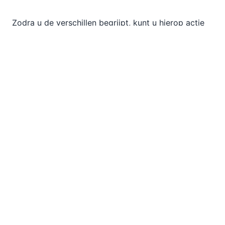
Zodra u de verschillen begrijpt, kunt u hierop actie
ondernemen. Met de ingebouwde, bidirectionele
merge-functie kunt u selectief wijzigingen van het
ene bestand naar het andere kopiëren. Wilt u de
nieuwe sectie "Hoe ik klink" behouden, maar de
wijziging in de "Operationele principes"
terugdraaien? Klik dan eenvoudig op de merge-
pijlen naast elk verschilblok. DiffDog maakt ook
automatisch back-ups voordat er iets wordt
samengevoegd, zodat u altijd terug kunt gaan naar
een eerdere versie.