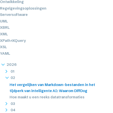
Ontwikkeling
Regelgevingsoplossingen
Serversoftware
UML
XBRL
XML
XPath+XQuery
XSL
YAML
2026
01
02
Het vergelijken van Markdown-bestanden in het
tijdperk van intelligente AI: Waarom DiffDog
Hoe maakt u een reeks datatransformaties
03
04