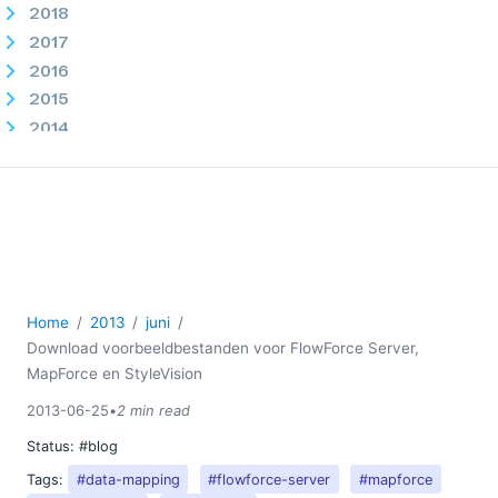
2018
2017
2016
2015
2014
2013
01
02
03
04
05
Home
2013
juni
06
Download voorbeeldbestanden voor FlowForce Server,
Download voorbeeldbestanden voor FlowForce
MapForce en StyleVision
Server, MapForce en StyleVision
2013-06-25
•
2 min read
Het omgaan met onjuiste invoergegevens met
FlowForce Server
Status:
#blog
RaptorXML is er!
Tags:
#data-mapping
#flowforce-server
#mapforce
07