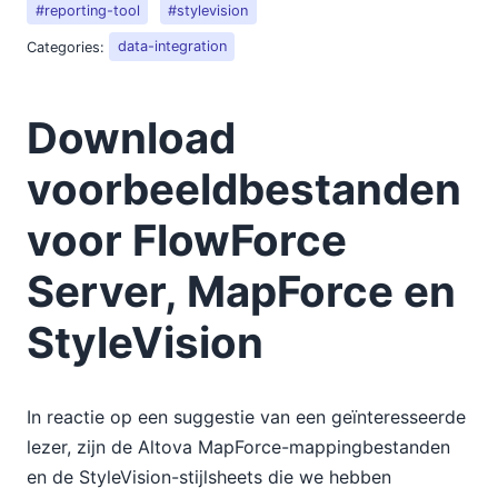
#reporting-tool
#stylevision
08
Categories:
data-integration
09
10
11
Download
12
2012
voorbeeldbestanden
2011
voor FlowForce
2010
2009
Server, MapForce en
2008
2007
StyleVision
In reactie op een suggestie van een geïnteresseerde
lezer, zijn de Altova MapForce-mappingbestanden
en de StyleVision-stijlsheets die we hebben