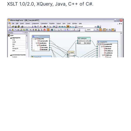
XSLT 1.0/2.0, XQuery, Java, C++ of C#.
"Het vermogen om gegevens te transformeren en te