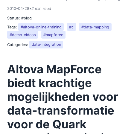
06
2010-04-28
•
2 min read
07
Status:
#blog
09
Tags:
#altova-online-training
#c
#data-mapping
10
#demo-videos
#mapforce
11
Categories:
data-integration
2009
2008
2007
Altova MapForce
biedt krachtige
mogelijkheden voor
data-transformatie
voor de Quark