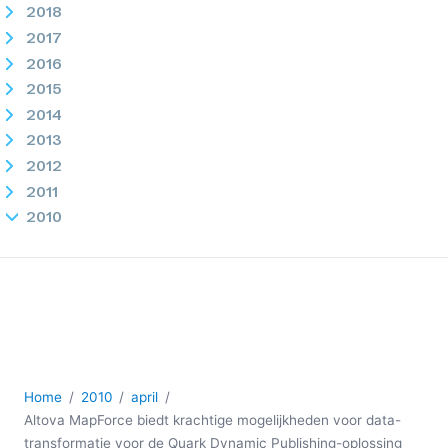
2018
2017
2016
2015
2014
2013
2012
2011
2010
02
03
04
Altova MapForce biedt krachtige mogelijkheden voor
data-transformatie voor de Quark Dynamic Publishing-
oplossing
Integratie van Altova MissionKit met Visual Studio –
Home
2010
april
Het spektakel kan beginnen!
Altova MapForce biedt krachtige mogelijkheden voor data-
transformatie voor de Quark Dynamic Publishing-oplossing
05