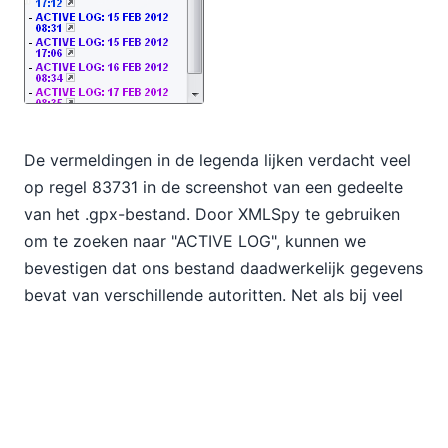
De vermeldingen in de legenda lijken verdacht veel
op regel 83731 in de screenshot van een gedeelte
van het .gpx-bestand. Door XMLSpy te gebruiken
om te zoeken naar "ACTIVE LOG", kunnen we
bevestigen dat ons bestand daadwerkelijk gegevens
bevat van verschillende autoritten. Net als bij veel
andere navigatiesystemen voor auto's en draagbare
apparaten, verzamelt de Garmin GPS gegevens over
tijd in één groot bestand, waarbij elke individuele rit
is ingekapseld tussen
and
.