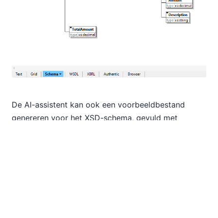
De AI-assistent kan ook een voorbeeldbestand
genereren voor het XSD-schema, gevuld met
realistische gegevens en eventuele andere
documenten, om u een voorsprong te geven bij het
programmeren.
We kunnen de AI-assistent ook vragen om XSL-,
XPath- en XQuery-code te genereren. XPath- of
XQuery-statements kunnen direct worden geopend