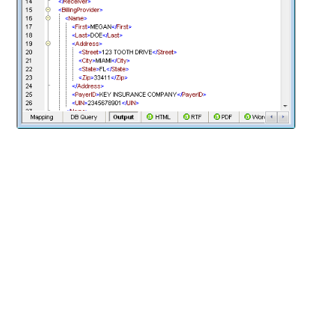
Voor eenmalige dataconversietaken kunt u met
MapForce de resultaten die in het uitvoervenster
worden weergegeven, opslaan. MapForce is ook
geïntegreerd met Altova StyleVision, waardoor u
stijlsjablonen kunt toepassen om de resultaten van
de datamapping te formatteren in HTML, RTF, PDF
of Microsoft Word-formaten.