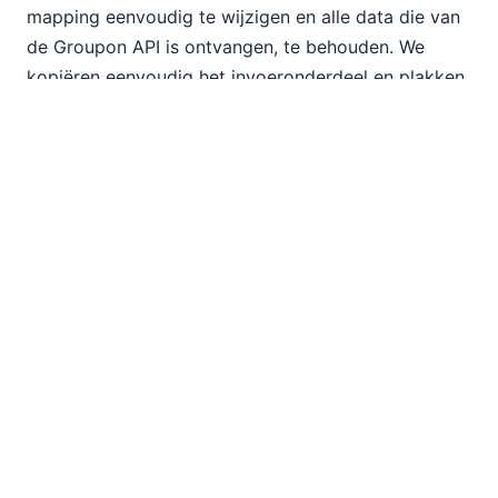
mapping eenvoudig te wijzigen en alle data die van
de Groupon API is ontvangen, te behouden. We
kopiëren eenvoudig het invoeronderdeel en plakken
een kopie in de mapping. We kunnen het response-
element van het originele onderdeel verbinden met
de kopie, waardoor alle onderliggende elementen
tussen de onderdelen tegelijkertijd worden
gekoppeld.