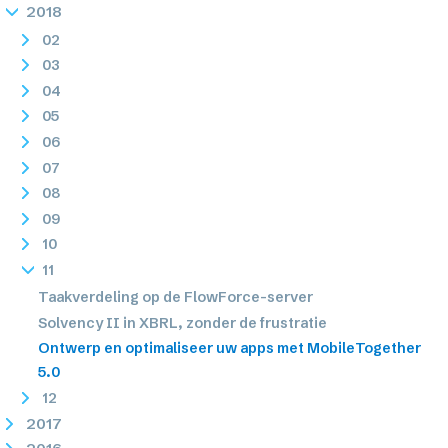
2018
02
03
04
05
06
07
08
09
10
11
Taakverdeling op de FlowForce-server
Solvency II in XBRL, zonder de frustratie
Ontwerp en optimaliseer uw apps met MobileTogether
5.0
12
2017