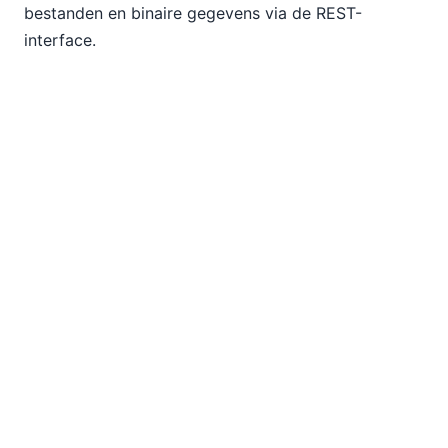
bestanden en binaire gegevens via de REST-
interface.
Nieuwe functies
Er zijn verschillende nieuwe functies geïntroduceerd,
waaronder:
mt-get-page-source-structure
- Gebruik de
definitie van een paginabron om automatisch
een structuur te creëren
create-hash-from-string
- genereert een hash-
string van elke tekst met behulp van
verschillende hashing-algoritmen
mt-table-rowgroup-count
- retourneert het