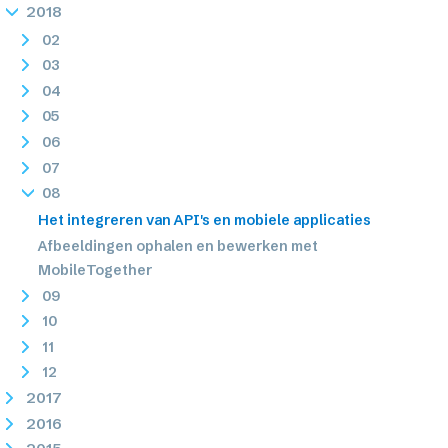
2018
02
03
04
05
06
07
08
Het integreren van API's en mobiele applicaties
Afbeeldingen ophalen en bewerken met
MobileTogether
09
10
11
12
2017
2016