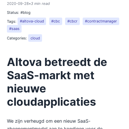
2020-09-28
•
3 min read
Status:
#blog
Tags:
#altova-cloud
#cbc
#cbcr
#contractmanager
#saas
Categories:
cloud
Altova betreedt de
SaaS-markt met
nieuwe
cloudapplicaties
We zijn verheugd om een nieuw SaaS-
abonnementmodel aan te kondigen voor de