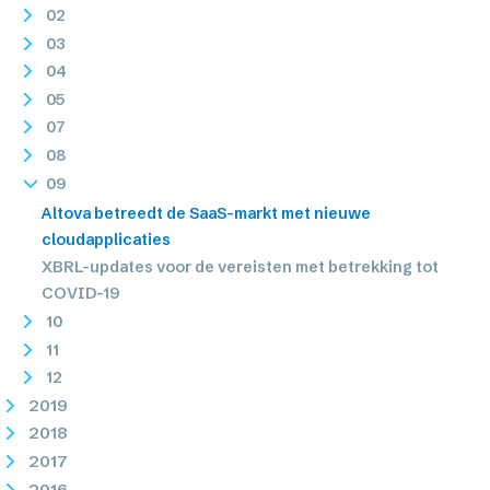
02
03
04
05
07
08
09
Altova betreedt de SaaS-markt met nieuwe
cloudapplicaties
XBRL-updates voor de vereisten met betrekking tot
COVID-19
10
11
12
2019
2018
2017
2016