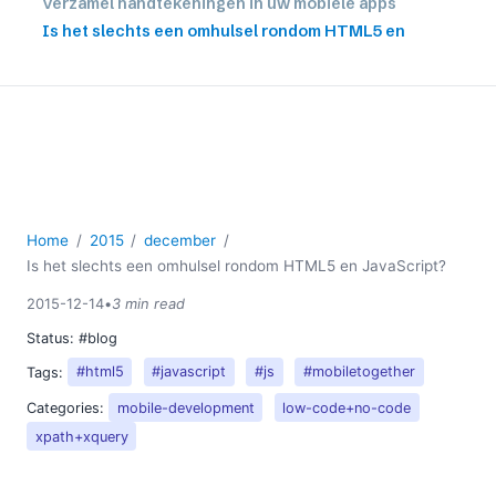
Verzamel handtekeningen in uw mobiele apps
Is het slechts een omhulsel rondom HTML5 en
JavaScript?
Nieuwe RaptorXML-scripts toegevoegd: XBRL.US
DQC-regels, EFM v35 en EBA-rapportagevoorschriften
10 redenen om te kiezen voor MobileTogether in plaats
van Microsoft PowerApps
2014
2013
Home
2015
december
2012
Is het slechts een omhulsel rondom HTML5 en JavaScript?
2011
2015-12-14
•
3 min read
2010
2009
Status:
#blog
2008
Tags:
#html5
#javascript
#js
#mobiletogether
2007
Categories:
mobile-development
low-code+no-code
xpath+xquery