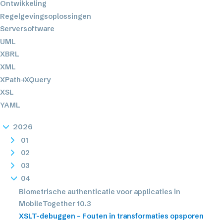
Ontwikkeling
Regelgevingsoplossingen
Serversoftware
UML
XBRL
XML
XPath+XQuery
XSL
YAML
2026
01
02
03
04
Biometrische authenticatie voor applicaties in
MobileTogether 10.3
XSLT-debuggen – Fouten in transformaties opsporen