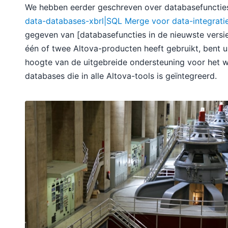
We hebben eerder geschreven over databasefuncties
data-databases-xbrl|SQL Merge voor data-integrati
gegeven van [databasefuncties in de nieuwste versie]
één of twee Altova-producten heeft gebruikt, bent u
hoogte van de uitgebreide ondersteuning voor het w
databases die in alle Altova-tools is geïntegreerd.