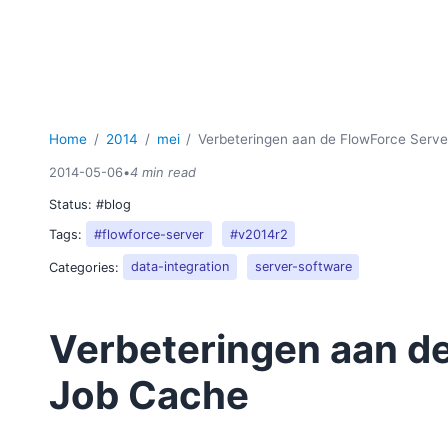
Home
2014
mei
Verbeteringen aan de FlowForce Serv
2014-05-06
•
4 min read
Status:
#blog
Tags:
#flowforce-server
#v2014r2
Categories:
data-integration
server-software
Verbeteringen aan d
Job Cache