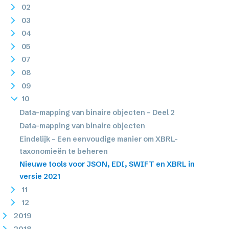
02
03
04
05
07
08
09
10
Data-mapping van binaire objecten – Deel 2
Data-mapping van binaire objecten
Eindelijk – Een eenvoudige manier om XBRL-
taxonomieën te beheren
Nieuwe tools voor JSON, EDI, SWIFT en XBRL in
versie 2021
11
12
2019
2018