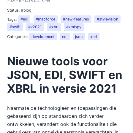
2020-10-14
•
5 min read
Status:
#blog
Tags:
#edi
#mapforce
#new-features
#stylevision
#swift
#v2021
#xbrl
#xmlspy
Categories:
development
edi
json
xbrl
Nieuwe tools voor
JSON, EDI, SWIFT en
XBRL in versie 2021
Naarmate de technologieën en toepassingen die
gebaseerd zijn op standaarden zich verder
ontwikkelen, verandert ook de functionaliteit die
gebruikers van ontwikkelaarstools verwachten. In