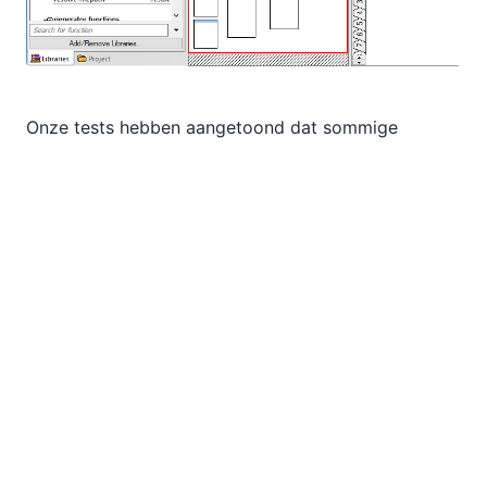
Onze tests hebben aangetoond dat sommige
bestaande datamappings, die door huidige
gebruikers van MapForce Server zijn ingediend, tot
wel 70 keer sneller werken* wanneer ze worden
uitgevoerd met de geavanceerde editie van
MapForce Server.
*Afhankelijk van de specifieke configuratie en data.
De MapForce Server Advanced Edition ondersteunt
servers met hoge prestaties, geconfigureerd met
twee of meer processorkernen. Altova blijft de
standaardversie van MapForce Server aanbieden