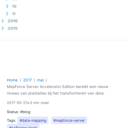
10
11
2016
2015
2014
2013
2012
2011
2010
2009
2008
Home
2017
mei
2007
MapForce Server Accelerator Edition bereikt een nieuw
niveau van prestaties bij het transformeren van data
2017-05-23
•
3 min read
Status:
#blog
Tags:
#data-mapping
#mapforce-server
#software-tools