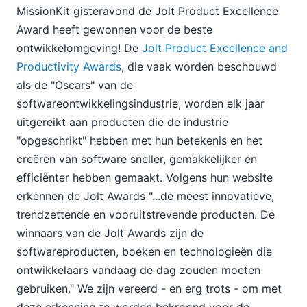
Leer DiffDog een nieuwe truc
MissionKit gisteravond de Jolt Product Excellence
Altova MissionKit wint prestigieuze Jolt-prijs
Award heeft gewonnen voor de beste
Wat is er nieuw... voor mij?
ontwikkelomgeving! De
Jolt Product Excellence and
Wat is er nieuw in MapForce 2009?
Productivity Awards
, die vaak worden beschouwd
04
als de "Oscars" van de
05
softwareontwikkelingsindustrie, worden elk jaar
06
uitgereikt aan producten die de industrie
07
"opgeschrikt" hebben met hun betekenis en het
08
creëren van software sneller, gemakkelijker en
09
10
efficiënter hebben gemaakt. Volgens hun website
11
erkennen de Jolt Awards "...de meest innovatieve,
12
trendzettende en vooruitstrevende producten. De
2008
winnaars van de Jolt Awards zijn de
2007
softwareproducten, boeken en technologieën die
ontwikkelaars vandaag de dag zouden moeten
gebruiken." We zijn vereerd - en erg trots - om met
deze erkenning te worden bekroond voor de