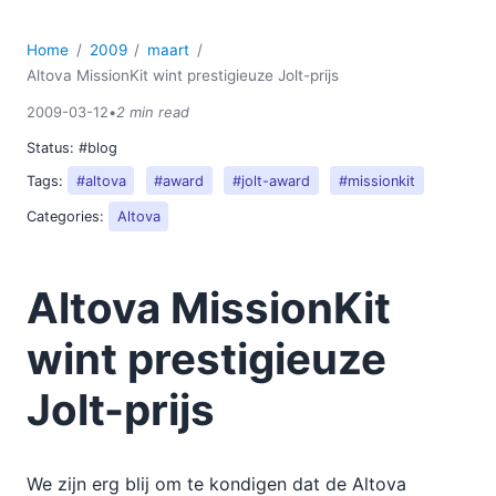
2018
2017
Home
2009
maart
2016
Altova MissionKit wint prestigieuze Jolt-prijs
2015
2009-03-12
•
2 min read
2014
Status:
#blog
2013
Tags:
#altova
#award
#jolt-award
#missionkit
2012
2011
Categories:
Altova
2010
2009
Altova MissionKit
01
02
wint prestigieuze
03
Altova Software versie 2009 SP1 beschikbaar
Jolt-prijs
Softwarelicenties en cloudservices, binnen uw budget
Het verkennen van grote XML- en XBRL-documenten
met XMLSpy
We zijn erg blij om te kondigen dat de Altova