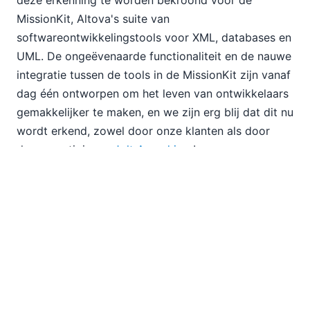
MissionKit, Altova's suite van
softwareontwikkelingstools voor XML, databases en
UML. De ongeëvenaarde functionaliteit en de nauwe
integratie tussen de tools in de MissionKit zijn vanaf
dag één ontworpen om het leven van ontwikkelaars
gemakkelijker te maken, en we zijn erg blij dat dit nu
wordt erkend, zowel door onze klanten als door
deze prestigieuze
Jolt Award jury
!
De complete
Lijst van winnaars van de Jolt-prijs
De
aankondiging is gedaan, en er volgen binnenkort
meer informatie en foto's zodra deze beschikbaar
zijn. Een grote dank aan de jury van Jolt, en
gefeliciteerd aan alle andere winnaars van de Jolt
Award!