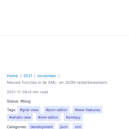
Home
2021
november
Nieuwe functies in de XML- en JSON-rasterbewerkers
2021-11-09
•
4 min read
Status:
#blog
Tags:
#grid-view
#json-editor
#new-features
#whats-new
#xml-editor
#xmlspy
Categories:
development
json
xml