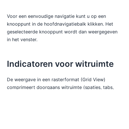
Voor een eenvoudige navigatie kunt u op een
knooppunt in de hoofdnavigatiebalk klikken. Het
geselecteerde knooppunt wordt dan weergegeven
in het venster.
Indicatoren voor witruimte
De weergave in een rasterformat (Grid View)
comprimeert doorgaans witruimte (spaties, tabs,
regelwissels en nieuwe regels) om het bekijken
efficiënter te maken, maar bij sommige soorten
XML- of JSON-documenten is witruimte belangrijk.
Een nieuwe instelling stelt ontwikkelaars in staat om
de witruimte in de weergave in een rasterformat te