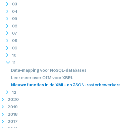
03
04
05
06
07
08
09
10
11
Data-mapping voor NoSQL-databases
Leer meer over OIM voor XBRL
Nieuwe functies in de XML- en JSON-rasterbewerkers
12
2020
2019
2018
2017