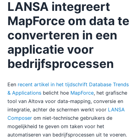
LANSA integreert
04
05
MapForce om data te
06
converteren in een
07
08
applicatie voor
09
10
bedrijfsprocessen
11
12
2007
Een
recent artikel in het tijdschrift Database Trends
& Applications
belicht hoe
MapForce
, het grafische
tool van Altova voor data-mapping, conversie en
integratie, achter de schermen werkt voor
LANSA
Composer
om niet-technische gebruikers de
mogelijkheid te geven om taken voor het
automatiseren van bedrijfsprocessen uit te voeren.