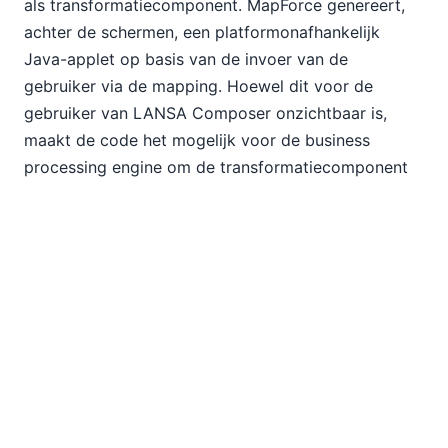
als transformatiecomponent. MapForce genereert,
achter de schermen, een platformonafhankelijk
Java-applet op basis van de invoer van de
gebruiker via de mapping. Hoewel dit voor de
gebruiker van LANSA Composer onzichtbaar is,
maakt de code het mogelijk voor de business
processing engine om de transformatiecomponent
van de business process integratie-sequentie uit te
voeren.
Lees het volledige artikel, dat in het maartnummer
van het tijdschrift Database Trends & Applications
staat, evenals andere recente recensies en
nieuwsberichten, hier:
https://www.altova.com/news_and_reviews.html
.
Download een gratis proefversie van 30 dagen van
Altova MapForce op: