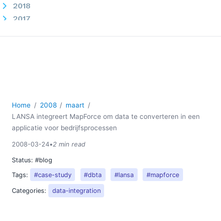
2018
2017
2016
2015
2014
2013
2012
2011
Home
2008
maart
2010
LANSA integreert MapForce om data te converteren in een
2009
applicatie voor bedrijfsprocessen
2008
2008-03-24
•
2 min read
03
Het gebruik van TrueType-lettertypen voor het
Status:
#blog
genereren van PDF-bestanden met StyleVision
Tags:
#case-study
#dbta
#lansa
#mapforce
LANSA integreert MapForce om data te converteren in
Categories:
data-integration
een applicatie voor bedrijfsprocessen
Altova ontvangt de prijzen voor "Beste uitgever" en
"Best verkochte product" van ComponentSource