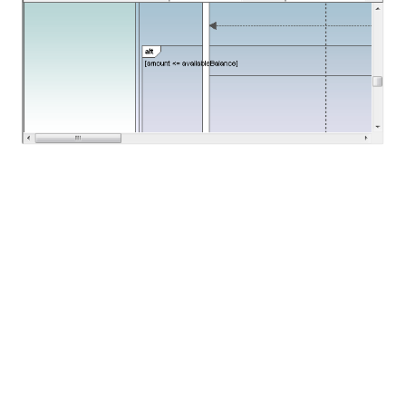
We kunnen ook de foutmeldingen zien die
verschijnen als de geldautomaat niet voldoende
contant geld bevat, of als het saldo op de rekening
te laag is.