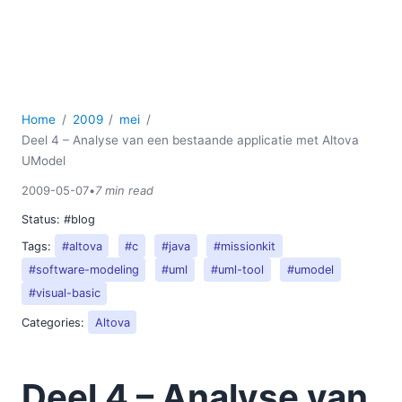
Home
2009
mei
Deel 4 – Analyse van een bestaande applicatie met Altova
UModel
2009-05-07
•
7 min read
Status:
#blog
Tags:
#altova
#c
#java
#missionkit
#software-modeling
#uml
#uml-tool
#umodel
#visual-basic
Categories:
Altova
Deel 4 – Analyse van