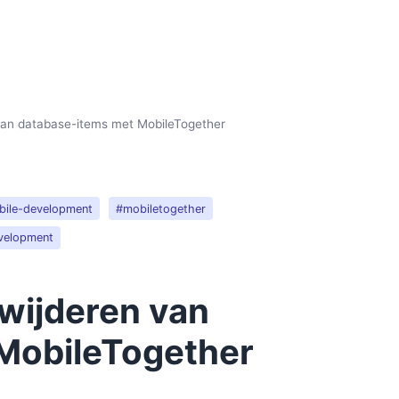
an database-items met MobileTogether
ile-development
#mobiletogether
velopment
wijderen van
MobileTogether