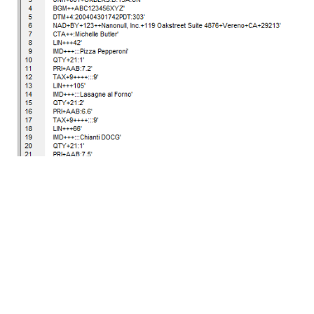
In dit voorbeeld worden de gegevens weergegeven
als afzonderlijke regels, maar regelafsluiters zijn niet
vereist in EDI-communicatie en worden doorgaans
niet gebruikt.