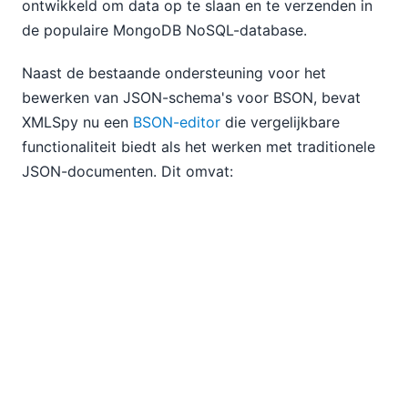
ontwikkeld om data op te slaan en te verzenden in
de populaire MongoDB NoSQL-database.
Naast de bestaande ondersteuning voor het
bewerken van JSON-schema's voor BSON, bevat
XMLSpy nu een
BSON-editor
die vergelijkbare
functionaliteit biedt als het werken met traditionele
JSON-documenten. Dit omvat:
Intelligente bewerking van BSON-documenten in
een grafische weergave (zoals hieronder
getoond)
Validatie van BSON aan de hand van JSON-
schema's
Conversie tussen BSON en JSON of YAML
Genereren van BSON-instanties op basis van
een JSON-schema