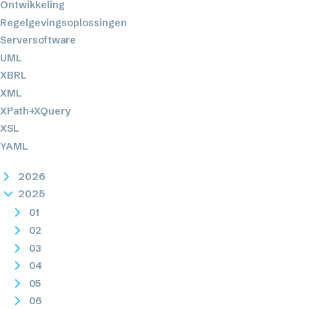
Ontwikkeling
Regelgevingsoplossingen
Serversoftware
UML
XBRL
XML
XPath+XQuery
XSL
YAML
2026
2025
01
02
03
04
05
06