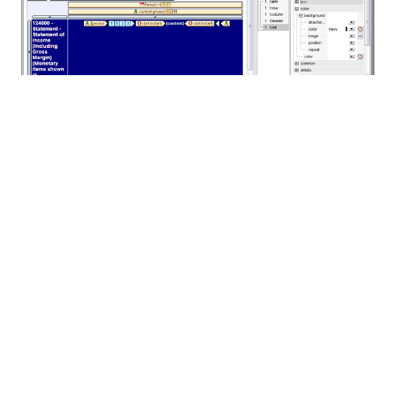
Sorteer-, groeps- (via XPath) en filteropties (via
XPath) kunnen ook worden aangepast nadat de
tabel is gegenereerd door de XBRL-tabelwizard. Klik
eenvoudig met de rechtermuisknop in de "
Periode
"
of "
huidige groep
" balk boven de tabelkop en
selecteer de gewenste functie. Het dialoogvenster