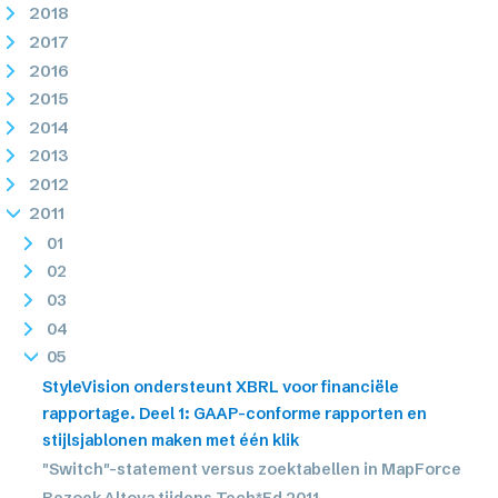
2018
2017
2016
2015
2014
2013
2012
2011
01
02
03
04
05
StyleVision ondersteunt XBRL voor financiële
rapportage. Deel 1: GAAP-conforme rapporten en
stijlsjablonen maken met één klik
"Switch"-statement versus zoektabellen in MapForce
Bezoek Altova tijdens Tech*Ed 2011