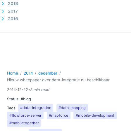
2018
2017
2016
2015
2014
01
03
04
05
06
Home
2014
december
07
Nieuw whitepaper over data-integratie nu beschikbaar
08
2014-12-22
•
2 min read
09
Status:
#blog
10
Tags:
#data-integration
#data-mapping
11
#flowforce-server
#mapforce
#mobile-development
12
#mobiletogether
Nieuw whitepaper over data-integratie nu beschikbaar