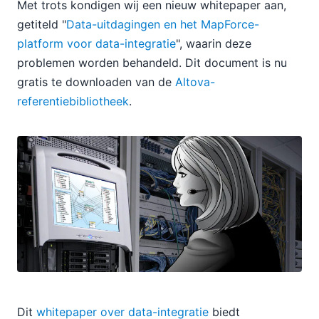
Met trots kondigen wij een nieuw whitepaper aan,
getiteld "
Data-uitdagingen en het MapForce-
platform voor data-integratie
", waarin deze
problemen worden behandeld. Dit document is nu
gratis te downloaden van de
Altova-
referentiebibliotheek
.
Dit
whitepaper over data-integratie
biedt