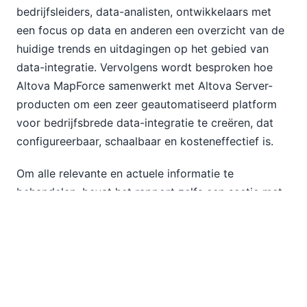
bedrijfsleiders, data-analisten, ontwikkelaars met
een focus op data en anderen een overzicht van de
huidige trends en uitdagingen op het gebied van
data-integratie. Vervolgens wordt besproken hoe
Altova MapForce samenwerkt met Altova Server-
producten om een zeer geautomatiseerd platform
voor bedrijfsbrede data-integratie te creëren, dat
configureerbaar, schaalbaar en kosteneffectief is.
Om alle relevante en actuele informatie te
behandelen, bevat het rapport zelfs een sectie met
de titel "Data-integratie voor mobiele apparaten",
waarin wordt uitgelegd hoe
Altova MobileTogether
eenvoudig kan worden geïntegreerd om data-
integratieresultaten naar mobiele apparaten te
brengen, en waarmee zakelijke dashboards,
elegante bedrijfsformulieren en nog veel meer