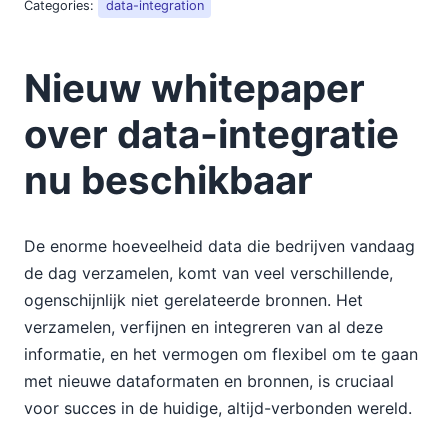
Maak grafieken en diagrammen geschikt voor elk
Categories:
data-integration
mobiel apparaat in uw "Bring Your Own Device"-
omgeving
Nieuw whitepaper
2013
2012
over data-integratie
2011
2010
nu beschikbaar
2009
2008
2007
De enorme hoeveelheid data die bedrijven vandaag
de dag verzamelen, komt van veel verschillende,
ogenschijnlijk niet gerelateerde bronnen. Het
verzamelen, verfijnen en integreren van al deze
informatie, en het vermogen om flexibel om te gaan
met nieuwe dataformaten en bronnen, is cruciaal
voor succes in de huidige, altijd-verbonden wereld.