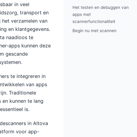
baar in veel
Het testen en debuggen van
idszorg, transport en
apps met
ij het verzamelen van
scannerfunctionaliteit
ging en klantgegevens.
Begin nu met scannen
ta naadloos te
nner-apps kunnen deze
 om gescande
ssystemen.
rs te integreren in
ontwikkelen van apps
jn. Traditionele
 en kunnen te lang
ssentieel is.
descanners in Altova
latform voor app-