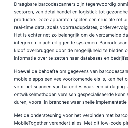
Draagbare barcodescanners zijn tegenwoordig onmis
sectoren, van detailhandel en logistiek tot gezondhe
productie. Deze apparaten spelen een cruciale rol b
real-time data, zoals voorraadupdates, ordervervol
Het is echter net zo belangrijk om de verzamelde da
integreren in achterliggende systemen. Barcodesca
kloof overbruggen door de mogelijkheid te bieden
informatie over te zetten naar databases en bedrijf
Hoewel de behoefte om gegevens van barcodescanne
mobiele apps een veelvoorkomende eis is, kan het 
voor het scannen van barcodes vaak een uitdaging zi
ontwikkelmethoden vereisen gespecialiseerde kennis
duren, vooral in branches waar snelle implementatie e
Met de ondersteuning voor het verbinden met barco
MobileTogether verandert alles. Met dit low-code p