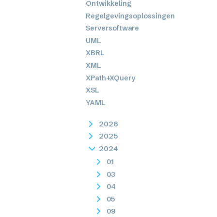
Ontwikkeling
Regelgevingsoplossingen
Serversoftware
UML
XBRL
XML
XPath+XQuery
XSL
YAML
2026
2025
2024
01
03
04
05
09