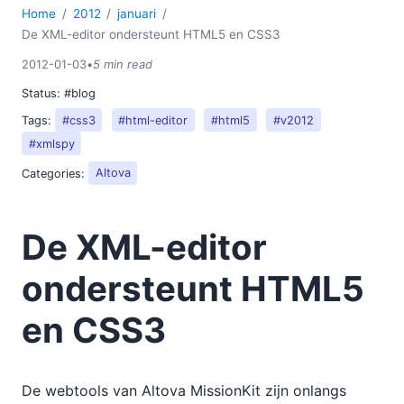
Home
2012
januari
De XML-editor ondersteunt HTML5 en CSS3
2012-01-03
•
5 min read
Status:
#blog
Tags:
#css3
#html-editor
#html5
#v2012
#xmlspy
Categories:
Altova
De XML-editor
ondersteunt HTML5
en CSS3
De webtools van Altova MissionKit zijn onlangs