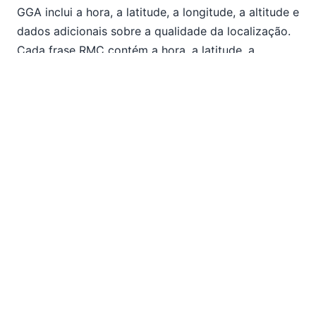
GGA inclui a hora, a latitude, a longitude, a altitude e
dados adicionais sobre a qualidade da localização.
Cada frase RMC contém a hora, a latitude, a
longitude e a data.
Uma frase RMC contém os dados mínimos
necessários para gerar um ficheiro .gpx
<trkpt>
elemento, para que possamos usar um filtro para
selecionar apenas as linhas relevantes dos dados de
entrada, como demonstrado aqui: