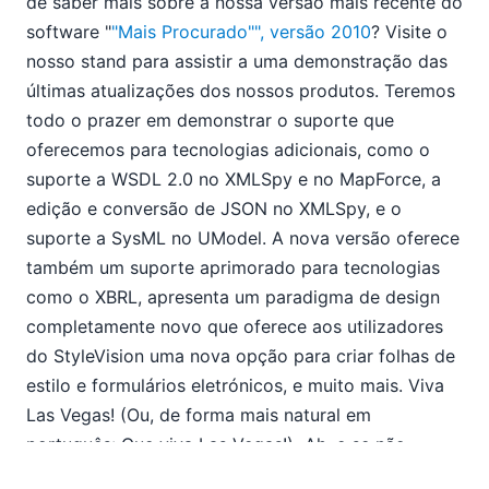
de saber mais sobre a nossa versão mais recente do
08
09
software "
"Mais Procurado"", versão 2010
? Visite o
10
nosso stand para assistir a uma demonstração das
11
últimas atualizações dos nossos produtos. Teremos
Novidades no StyleVision v2010
todo o prazer em demonstrar o suporte que
Altova na conferência PDC da Microsoft
oferecemos para tecnologias adicionais, como o
MapForce v2010 – "Os mais procurados"
suporte a WSDL 2.0 no XMLSpy e no MapForce, a
Visite a Altova na DevConnections
edição e conversão de JSON no XMLSpy, e o
Os recursos mais procurados do XMLSpy
suporte a SysML no UModel. A nova versão oferece
12
também um suporte aprimorado para tecnologias
2008
como o XBRL, apresenta um paradigma de design
2007
completamente novo que oferece aos utilizadores
do StyleVision uma nova opção para criar folhas de
estilo e formulários eletrónicos, e muito mais. Viva
Las Vegas! (Ou, de forma mais natural em
português: Que viva Las Vegas!) Ah, e se não
estiverem a participar no DevConnections, podem