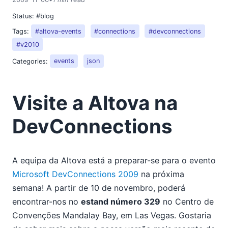
2018
Status:
#blog
2017
Tags:
#altova-events
#connections
#devconnections
2016
2015
#v2010
2014
Categories:
events
json
2013
2012
Visite a Altova na
2011
2010
DevConnections
2009
01
02
A equipa da Altova está a preparar-se para o evento
03
Microsoft DevConnections 2009
na próxima
04
semana! A partir de 10 de novembro, poderá
05
encontrar-nos no
estand número 329
no Centro de
06
Convenções Mandalay Bay, em Las Vegas. Gostaria
07