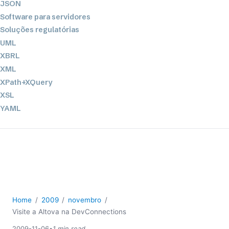
JSON
Software para servidores
Soluções regulatórias
UML
XBRL
XML
XPath+XQuery
XSL
YAML
2026
2025
2024
2023
2022
2021
Home
2009
novembro
2020
Visite a Altova na DevConnections
2019
2009-11-06
•
1 min read