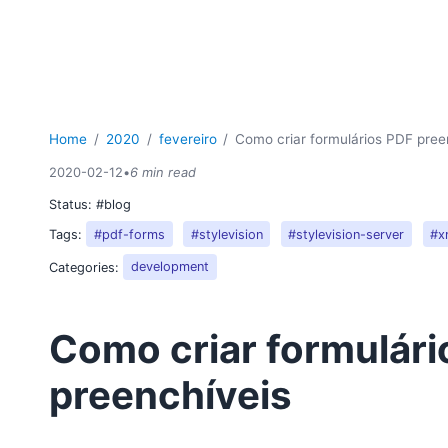
Home
2020
fevereiro
Como criar formulários PDF pree
2020-02-12
•
6 min read
Status:
#blog
Tags:
#pdf-forms
#stylevision
#stylevision-server
#x
Categories:
development
Como criar formulári
preenchíveis