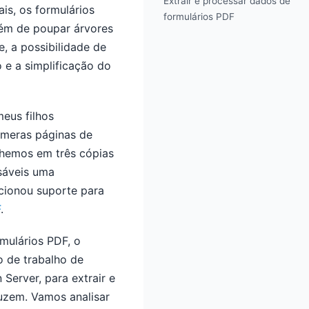
Extrair e processar dados de
is, os formulários
formulários PDF
lém de poupar árvores
e, a possibilidade de
 e a simplificação do
meus filhos
úmeras páginas de
chemos em três cópias
sáveis uma
cionou suporte para
F
.
rmulários PDF, o
o de trabalho de
 Server, para extrair e
duzem. Vamos analisar