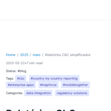
Home
2025
maio
Relatórios CbC simplificados
2025-05-22
•
7 min read
Status:
#blog
Tags:
#cbc
#country-by-country-reporting
#enterprise-apps
#mapforce
#mobiletogether
Categories:
data-integration
regulatory-solutions