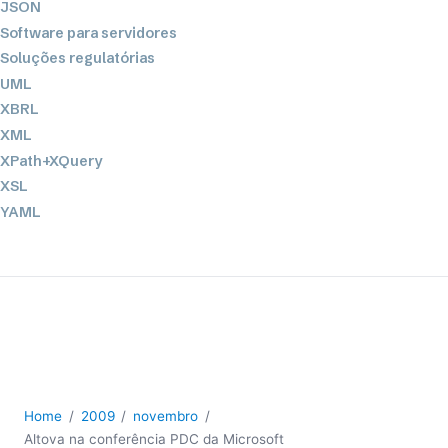
JSON
Software para servidores
Soluções regulatórias
UML
XBRL
XML
XPath+XQuery
XSL
YAML
2026
2025
2024
2023
2022
2021
2020
Home
2009
novembro
2019
Altova na conferência PDC da Microsoft