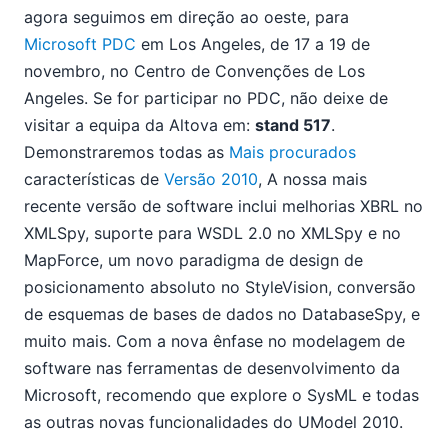
08
agora seguimos em direção ao oeste, para
09
Microsoft PDC
em Los Angeles, de 17 a 19 de
10
novembro, no Centro de Convenções de Los
11
Angeles. Se for participar no PDC, não deixe de
Novidades no StyleVision v2010
visitar a equipa da Altova em:
stand 517
.
Altova na conferência PDC da Microsoft
Demonstraremos todas as
Mais procurados
MapForce v2010 – "Os mais procurados"
características de
Versão 2010
, A nossa mais
Visite a Altova na DevConnections
recente versão de software inclui melhorias XBRL no
Os recursos mais procurados do XMLSpy
XMLSpy, suporte para WSDL 2.0 no XMLSpy e no
12
2008
MapForce, um novo paradigma de design de
2007
posicionamento absoluto no StyleVision, conversão
de esquemas de bases de dados no DatabaseSpy, e
muito mais. Com a nova ênfase no modelagem de
software nas ferramentas de desenvolvimento da
Microsoft, recomendo que explore o SysML e todas
as outras novas funcionalidades do UModel 2010.