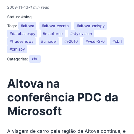
2018
2009-11-13
•
1 min read
2017
Status:
#blog
2016
Tags:
#altova
#altova-events
#altova-xmlspy
2015
2014
#databasespy
#mapforce
#stylevision
2013
#tradeshows
#umodel
#v2010
#wsdl-2-0
#xbrl
2012
#xmlspy
2011
Categories:
xbrl
2010
2009
Altova na
01
02
conferência PDC da
03
04
Microsoft
05
06
07
A viagem de carro pela região de Altova continua, e