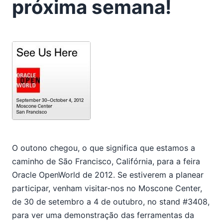
próxima semana!
bases de dados
Altova MissionKit 2013 com correção inteligente
Já alguma vez desejou ter um esquema para o Apache
Ant?
10
11
2011
2010
2009
2008
2007
O outono chegou, o que significa que estamos a
caminho de São Francisco, Califórnia, para a feira
Oracle OpenWorld de 2012. Se estiverem a planear
participar, venham visitar-nos no Moscone Center,
de 30 de setembro a 4 de outubro, no stand #3408,
para ver uma demonstração das ferramentas da