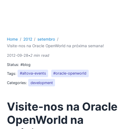
2018
2017
2016
2015
2014
Home
2012
setembro
2013
Visite-nos na Oracle OpenWorld na próxima semana!
2012
01
2012-09-28
•
2 min read
02
Status:
#blog
03
Tags:
#altova-events
#oracle-openworld
04
Categories:
development
05
06
08
Visite-nos na Oracle
09
Visite-nos na Oracle OpenWorld na próxima semana!
OpenWorld na
Procedimentos armazenados em mapeamentos de