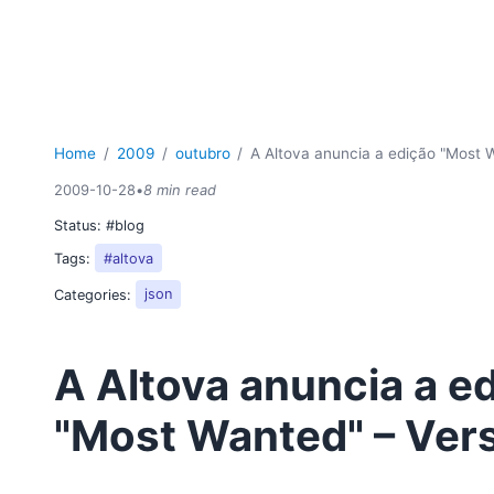
Home
2009
outubro
A Altova anuncia a edição "Most 
2009-10-28
•
8 min read
Status:
#blog
Tags:
#altova
Categories:
json
A Altova anuncia a e
"Most Wanted" – Ver