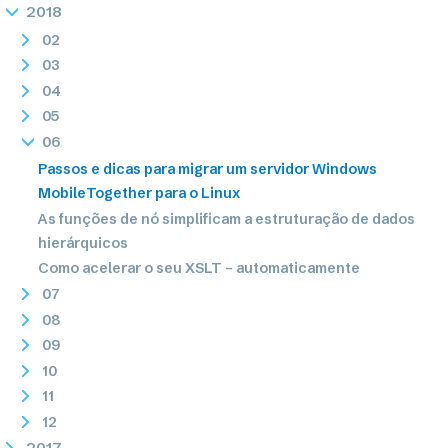
2018
02
03
04
05
06
Passos e dicas para migrar um servidor Windows
MobileTogether para o Linux
As funções de nó simplificam a estruturação de dados
hierárquicos
Como acelerar o seu XSLT – automaticamente
07
08
09
10
11
12
2017