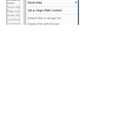
Passo 3: O assistente irá solicitar o tipo de conexão
necessário. Note que, para se conectar a um banco
de dados SQL, apenas as conexões JDBC são