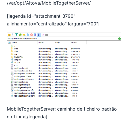
/var/opt/Altova/MobileTogetherServer/
[legenda id="attachment_3790"
alinhamento="centralizado" largura="700"]
MobileTogetherServer: caminho de ficheiro padrão
no Linux[/legenda]