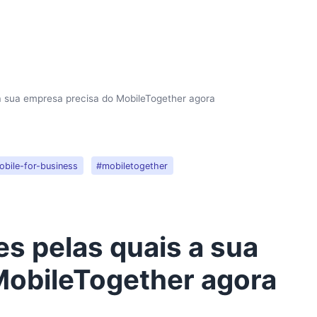
 a sua empresa precisa do MobileTogether agora
bile-for-business
#mobiletogether
es pelas quais a sua
MobileTogether agora