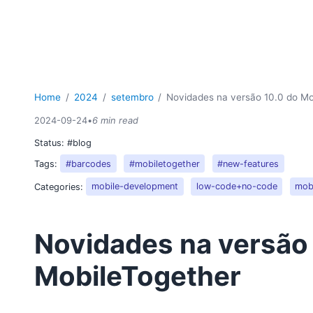
Home
2024
setembro
Novidades na versão 10.0 do Mo
2024-09-24
•
6 min read
Status:
#blog
Tags:
#barcodes
#mobiletogether
#new-features
Categories:
mobile-development
low-code+no-code
mob
Novidades na versão 
MobileTogether