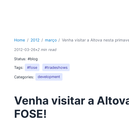
Home
2012
março
Venha visitar a Altova nesta primav
2012-03-26
•
2 min read
Status:
#blog
Tags:
#fose
#tradeshows
Categories:
development
Venha visitar a Altov
FOSE!