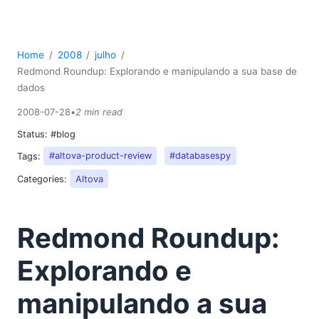
2018
2017
2016
Home
2008
julho
2015
Redmond Roundup: Explorando e manipulando a sua base de
2014
dados
2013
2008-07-28
•
2 min read
2012
Status:
#blog
2011
2010
Tags:
#altova-product-review
#databasespy
2009
Categories:
Altova
2008
03
Redmond Roundup:
04
05
Explorando e
06
07
manipulando a sua
Redmond Roundup: Explorando e manipulando a sua