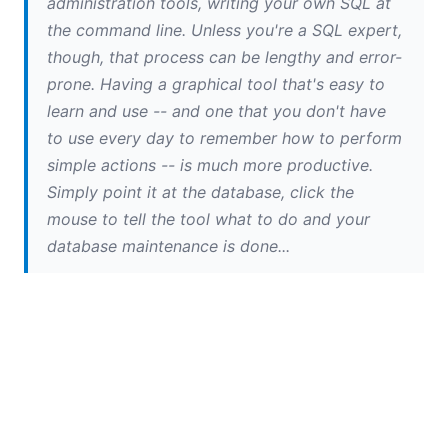
administration tools, writing your own SQL at
the command line. Unless you're a SQL expert,
though, that process can be lengthy and error-
prone.
Having a graphical tool that's easy to
learn and use -- and one that you don't have
to use every day to remember how to perform
simple actions -- is much more productive.
Simply point it at the database, click the
mouse to tell the tool what to do and your
database maintenance is done...
Varhol
analisa três das principais ferramentas de
gestão de bases de dados
e conclui atribuindo o
prémio à própria Altova
DatabaseSpy
O campeão
do Redmond Roundup afirmou: "O DatabaseSpy é o
melhor em termos de variedade de funcionalidades."