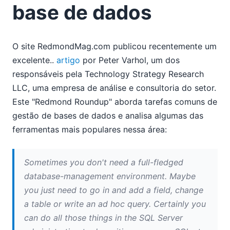
base de dados
base de dados
Como sugerir melhorias ou novas funcionalidades
Análise do StyleVision na revista online Blogcritics
Modelagem Ágil com o UModel
O site RedmondMag.com publicou recentemente um
A versão 2008r2 do Altova UModel inclui modelagem
excelente..
artigo
por Peter Varhol, um dos
de processos de negócio, camadas, suporte para Java
responsáveis pela Technology Strategy Research
6.0, C# 3.0 e VB 9.0, além de muitas outras
LLC, uma empresa de análise e consultoria do setor.
funcionalidades
Este "Redmond Roundup" aborda tarefas comuns de
08
gestão de bases de dados e analisa algumas das
09
ferramentas mais populares nessa área:
10
11
12
Sometimes you don't need a full-fledged
2007
database-management environment. Maybe
you just need to go in and add a field, change
a table or write an ad hoc query.
Certainly you
can do all those things in the SQL Server