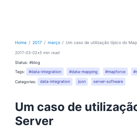
Home
2017
março
Um caso de utilização típico do Ma
2017-03-02
•
5 min read
Status:
#blog
Tags:
#data-integration
#data-mapping
#mapforce
#
Categories:
data-integration
json
server-software
Um caso de utilizaçã
Server