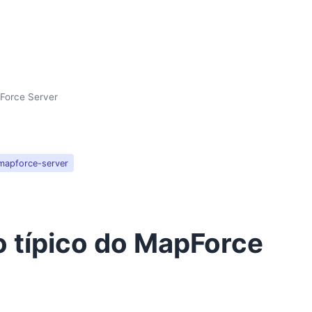
pForce Server
mapforce-server
o típico do MapForce