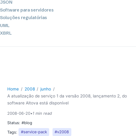
JSON
Software para servidores
Soluções regulatórias
UML
XBRL
XML
XPath+XQuery
XSL
YAML
2026
2025
Home
2008
junho
2024
A atualização de serviço 1 da versão 2008, lançamento 2, do
2023
software Altova está disponível
2022
2008-06-20
•
1 min read
2021
Status:
#blog
2020
2019
Tags:
#service-pack
#v2008