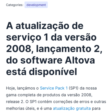
2018
Categories:
development
2017
2016
A atualização de
2015
2014
serviço 1 da versão
2013
2012
2008, lançamento 2,
2011
2010
do software Altova
2009
2008
está disponível
03
04
05
Hoje, lançámos o
Service Pack 1
(SP1) da nossa
06
gama completa de produtos da versão 2008,
Resumo Técnico: Otimização dos Processos de
release 2. O SP1 contém correções de erros e outras
Localização com as Ferramentas Altova
melhorias úteis, e é uma
atualização gratuita
para