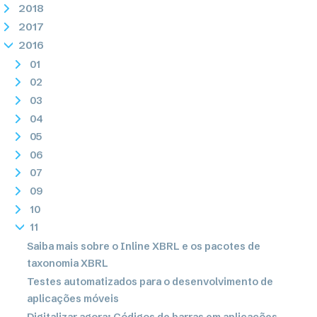
2018
2017
2016
01
02
03
04
05
06
07
09
10
11
Saiba mais sobre o Inline XBRL e os pacotes de
taxonomia XBRL
Testes automatizados para o desenvolvimento de
aplicações móveis
Digitalizar agora: Códigos de barras em aplicações