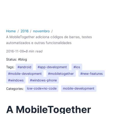
Home
2016
novembro
A MobileTogether adiciona códigos de barras, testes
automatizados e outras funcionalidades
2016-11-09
•
8 min read
Status:
#blog
Tags:
#android
#app-development
#ios
#mobile-development
#mobiletogether
#new-features
#windows
#windows-phone
Categories:
low-code+no-code
mobile-development
A MobileTogether