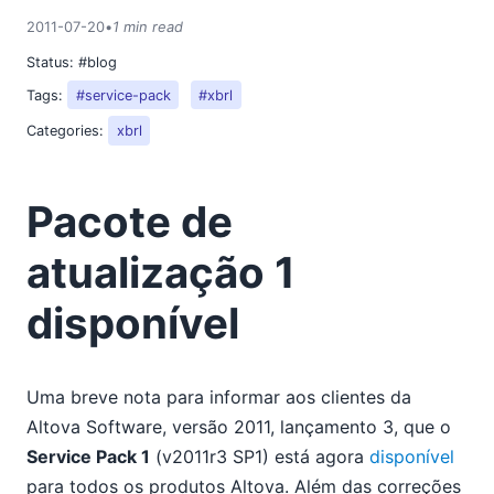
2018
2011-07-20
•
1 min read
2017
Status:
#blog
2016
Tags:
#service-pack
#xbrl
2015
2014
Categories:
xbrl
2013
2012
Pacote de
2011
01
atualização 1
02
03
disponível
04
05
06
Uma breve nota para informar aos clientes da
07
Altova Software, versão 2011, lançamento 3, que o
Diagramas de classes UML no Altova UModel
Service Pack 1
(v2011r3 SP1) está agora
disponível
Pacote de atualização 1 disponível
para todos os produtos Altova. Além das correções