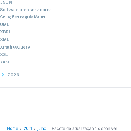
JSON
Software para servidores
Soluções regulatórias
UML
XBRL
XML
XPath+XQuery
XSL
YAML
2026
2025
2024
2023
2022
2021
2020
2019
Home
2011
julho
Pacote de atualização 1 disponível