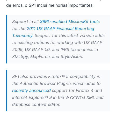
Visite a equipa da Altova na feira FOSE
de erros, o SP1 inclui melhorias importantes:
Utilize as funções XPath integradas
A Maryland Association of Certified Public
Accountants (MACPA) converte dados para o formato
Support in all
XBRL-enabled MissionKit tools
XBRL internamente
for the
2011 US GAAP Financial Reporting
08
Taxonomy
. Support for this latest version adds
09
to existing options for working with US GAAP
10
2009, US GAAP 1.0, and IFRS taxonomies in
11
XMLSpy, MapForce, and StyleVision.
12
2010
2009
SP1 also provides Firefox® 5 compatibility in
2008
the Authentic Browser Plug-in, which adds to
2007
recently announced
support for Firefox 4 and
Internet Explorer® 9 in the WYSIWYG XML and
database content editor.