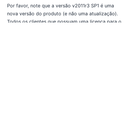
Por favor, note que a versão v2011r3 SP1 é uma
nova versão do produto (e não uma atualização).
Todos os clientes que possuam uma licença para o
software Altova v2011r3, bem como qualquer
cliente que tenha um pacote de suporte e
manutenção ativo para o(s) seu(s) produto(s)
Altova, podem simplesmente
descarregar
e instalar
esta atualização.
EN
|
DE
|
FR
|
ES
|
JA
|
ZH
|
IT
|
KO
|
NL
|
PL
Use of this site is governed by our
Terms of Use
,
Privacy
Policy
&
Cookie Policy
. Copyright 2005-2026 Altova. All
Rights Reserved. Patents Pending.