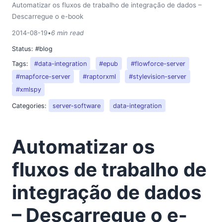
Automatizar os fluxos de trabalho de integração de dados –
Descarregue o e-book
2014-08-19
•
6 min read
Status:
#blog
Tags:
#data-integration
#epub
#flowforce-server
#mapforce-server
#raptorxml
#stylevision-server
#xmlspy
Categories:
server-software
data-integration
Automatizar os
fluxos de trabalho de
integração de dados
– Descarregue o e-