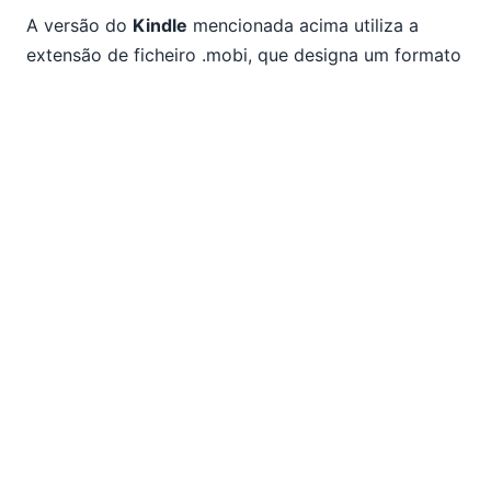
A versão do
Kindle
mencionada acima utiliza a
extensão de ficheiro .mobi, que designa um formato
originalmente desenvolvido para o leitor
Mobipocket, baseado em XHTML e que pode incluir
JavaScript e frames. Como podem ver na lista
acima, a versão do Kindle também é relativamente
pequena. Os leitores Kindle e as aplicações Kindle
em outros dispositivos, como tablets Android e
iPads, só conseguem ler ficheiros .mobi ou o
formato Amazon AZW, que é muito semelhante. Tal
como o formato EPUB, o texto e as imagens dos
ficheiros Kindle adaptam-se para se ajustarem ao
ecrã e à orientação do dispositivo de leitura. Os
ficheiros no formato .mobi geralmente não são
editáveis depois de criados.
PDF
significa "Portable Document Format", um