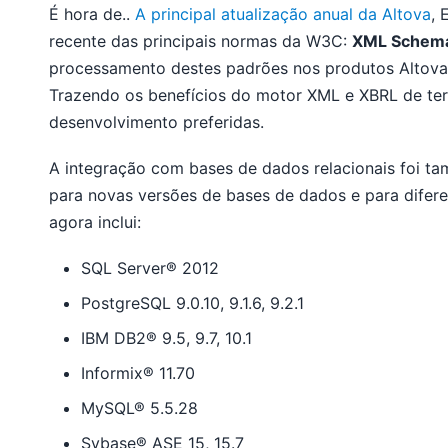
É hora de..
A principal atualização anual da Altova
, 
recente das principais normas da W3C:
XML Schema 
processamento destes padrões nos produtos Altova 
Trazendo os benefícios do motor XML e XBRL de ter
desenvolvimento preferidas.
A integração com bases de dados relacionais foi t
para novas versões de bases de dados e para difer
agora inclui:
SQL Server® 2012
PostgreSQL 9.0.10, 9.1.6, 9.2.1
IBM DB2® 9.5, 9.7, 10.1
Informix® 11.70
MySQL® 5.5.28
Sybase® ASE 15, 15.7