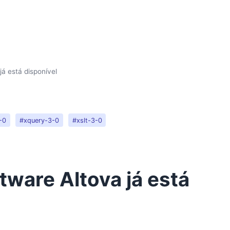
á está disponível
-0
#xquery-3-0
#xslt-3-0
tware Altova já está