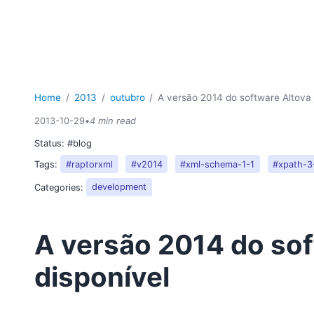
Home
2013
outubro
A versão 2014 do software Altova j
2013-10-29
•
4 min read
Status:
#blog
Tags:
#raptorxml
#v2014
#xml-schema-1-1
#xpath-3
Categories:
development
A versão 2014 do sof
disponível