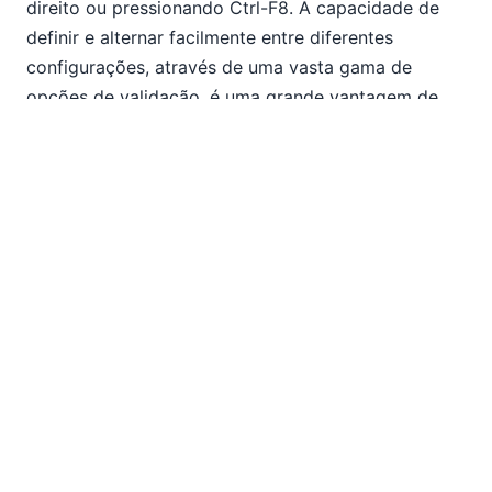
direito ou pressionando Ctrl-F8. A capacidade de
definir e alternar facilmente entre diferentes
configurações, através de uma vasta gama de
opções de validação, é uma grande vantagem de
usar o RaptorXML Server para tarefas de validação
no XMLSpy.
Validação de projetos em alta
velocidade
A outra grande vantagem, naturalmente, é a
velocidade bruta, e a diferença é significativa. Até
agora, nos testes..
resultados
*
são 6 a 18 vezes
mais rápidos
. Aqui estão alguns exemplos de
tarefas comuns de validação baseadas em projetos: