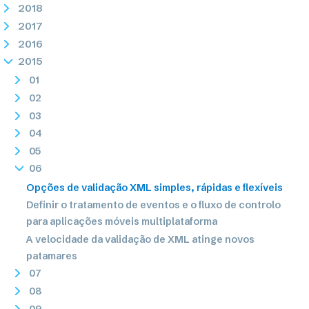
2018
2017
2016
2015
01
02
03
04
05
06
Opções de validação XML simples, rápidas e flexíveis
Definir o tratamento de eventos e o fluxo de controlo
para aplicações móveis multiplataforma
A velocidade da validação de XML atinge novos
patamares
07
08
09