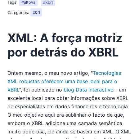
Tags:
#altova
#xbrl
2018
2017
Categories:
xbrl
2016
2015
XML: A força motriz
2014
2013
por detrás do XBRL
2012
2011
2010
Ontem mesmo, o meu novo artigo, "
Tecnologias
02
XML robustas oferecem uma base ideal para o
03
XBRL
", foi publicado no
blog Data Interactive
– um
Dividir diagramas de sequência UML grandes
excelente local para obter informações sobre XBRL
XML: A força motriz por detrás do XBRL
de especialistas em dados financeiros e tecnologia.
04
O meu objetivo aqui era sublinhar o facto de que,
05
embora o XBRL adicione uma camada semântica
06
muito poderosa, ele ainda se baseia em XML. O XML
07