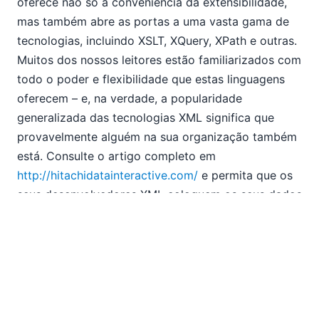
oferece não só a conveniência da extensibilidade,
09
10
mas também abre as portas a uma vasta gama de
11
tecnologias, incluindo XSLT, XQuery, XPath e outras.
2009
Muitos dos nossos leitores estão familiarizados com
2008
todo o poder e flexibilidade que estas linguagens
2007
oferecem – e, na verdade, a popularidade
generalizada das tecnologias XML significa que
provavelmente alguém na sua organização também
está. Consulte o artigo completo em
http://hitachidatainteractive.com/
e permita que os
seus desenvolvedores XML coloquem os seus dados
à prova.
EN
|
DE
|
FR
|
ES
|
JA
|
ZH
|
IT
|
KO
|
NL
|
PL
Use of this site is governed by our
Terms of Use
,
Privacy