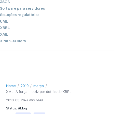
JSON
Software para servidores
Soluções regulatórias
UML
XBRL
XML
XPath+XQuery
XSL
YAML
2026
2025
2024
2023
Home
2010
março
2022
XML: A força motriz por detrás do XBRL
2021
2010-03-26
•
1 min read
2020
Status:
#blog
2019