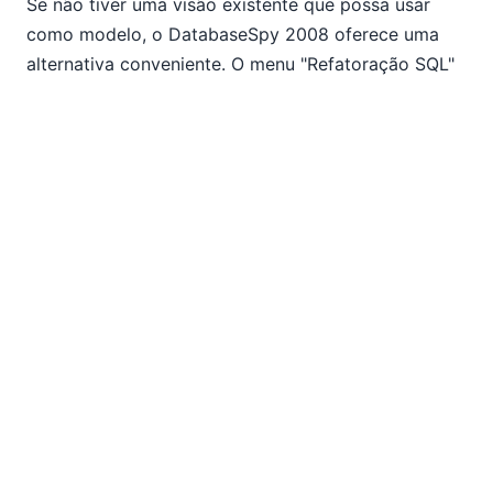
Se não tiver uma visão existente que possa usar
como modelo, o DatabaseSpy 2008 oferece uma
alternativa conveniente. O menu "Refatoração SQL"
inclui uma opção para converter qualquer consulta
SELECT numa instrução de criação de visão. O
nome padrão da visão é destacado, para que possa
atribuir imediatamente um nome mais relevante.
Editar procedimentos armazenados
O navegador online DatabaseSpy 2008 também
permite editar os procedimentos armazenados na
sua base de dados. Pode selecionar qualquer
procedimento armazenado e, em seguida, expandir
a seleção para explorá-lo. Ou, utilize o menu de